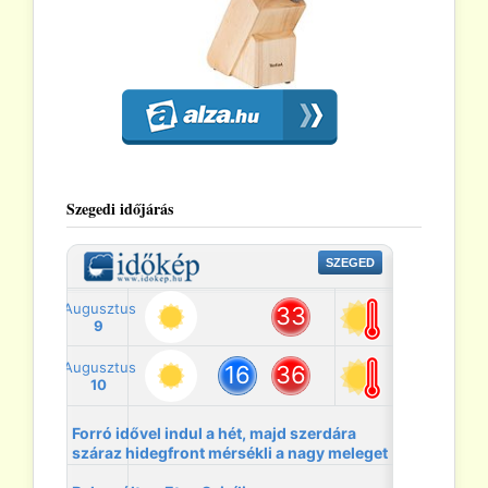
Szegedi időjárás