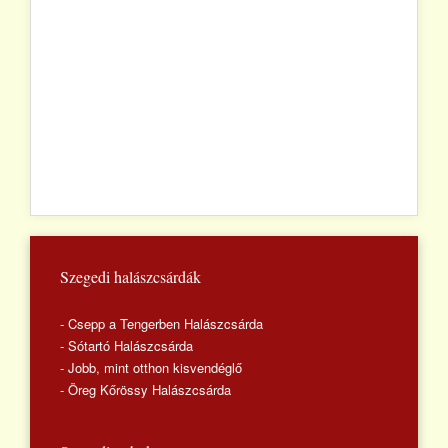
Szegedi halászcsárdák
- Csepp a Tengerben Halászcsárda
- Sótartó Halászcsárda
- Jobb, mint otthon kisvendéglő
- Öreg Kőrössy Halászcsárda