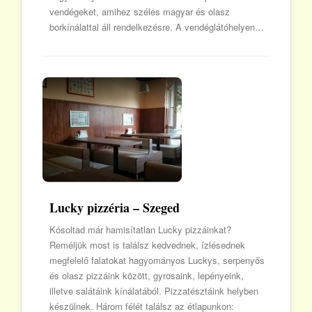
vendégeket, amihez széles magyar és olasz
borkínálattal áll rendelkezésre. A vendéglátóhelyen…
Lucky pizzéria – Szeged
Kósoltad már hamisítatlan Lucky pizzáinkat?
Reméljük most is találsz kedvednek, ízlésednek
megfelelő falatokat hagyományos Luckys, serpenyős
és olasz pizzáink között, gyrosaink, lepényeink,
illetve salátáink kínálatából. Pizzatésztáink helyben
készülnek. Három félét találsz az étlapunkon: