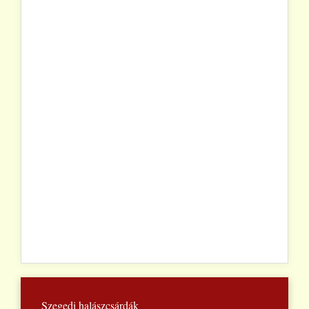
Szegedi halászcsárdák