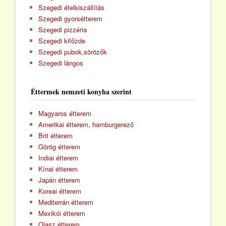
Szegedi ételkiszállítás
Szegedi gyorsétterem
Szegedi pizzéria
Szegedi kifőzde
Szegedi pubok,sörözők
Szegedi lángos
Éttermek nemzeti konyha szerint
Magyaros étterem
Amerikai étterem, hamburgerező
Brit étterem
Görög étterem
Indiai étterem
Kínai étterem
Japán étterem
Koreai étterem
Mediterrán étterem
Mexikói étterem
Olasz étterem