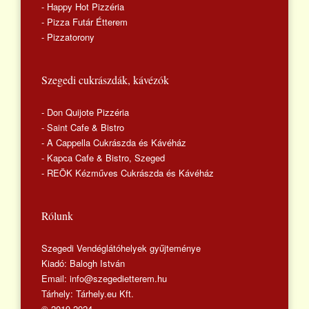
- Happy Hot Pizzéria
- Pizza Futár Étterem
- Pizzatorony
Szegedi cukrászdák, kávézók
- Don Quijote Pizzéria
- Saint Cafe & Bistro
- A Cappella Cukrászda és Kávéház
- Kapca Cafe & Bistro, Szeged
- REÖK Kézműves Cukrászda és Kávéház
Rólunk
Szegedi Vendéglátóhelyek gyűjteménye
Kiadó: Balogh István
Email: info@szegedietterem.hu
Tárhely: Tárhely.eu Kft.
© 2019-2024