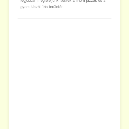
legjobban megfeleljünk Nektek a finom pizzák és a
gyors kiszállítás területén.