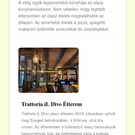
A világ egyik legismertebb konyhája az olasz
konyhaművészet. Nem véletlen, hogy legtöbb
étteremben az olasz ételek megtalálhatók az
étlapon. Az ismertebb ételek a pizza, spagetti,
makaróni különféle szószokkal és ízesítésekkel.
Trattoria iL Divo Étterem
Trattoria iL Divo olasz étterem 2019. júliusában nyitott
meg Szeged belvárosában, a Kölcsey utca 8/a.
címen. Az étteremben a különböző olasz tartományok
hagyományos hús- és halételekkel várja a kedves