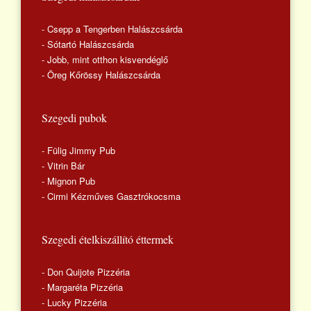
- Csepp a Tengerben Halászcsárda
- Sótartó Halászcsárda
- Jobb, mint otthon kisvendéglő
- Öreg Kőrössy Halászcsárda
Szegedi pubok
- Fülig Jimmy Pub
- Vitrin Bár
- Mignon Pub
- Cirmi Kézműves Gasztrókocsma
Szegedi ételkiszállító éttermek
- Don Quijote Pizzéria
- Margaréta Pizzéria
- Lucky Pizzéria