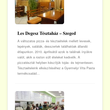
Les Degesz Tésztaház – Szeged
A változatos pizza- és tésztaételek mellett levesek,
lepények, saláták, desszertek találhatóak állandó
étlapunkon. 2010. áprilisától azok is találnak ínyükre
valót, akik a roston sült ételeket kedvelik. A
pizzatésztát helyben készítjük tojás- és tejmentesen.
Tésztaételeink elkészítéséhez a Gyermelyi Vita Pasta
termékcsalád…