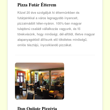
Pizza Futár Étterem
Közel 20 éve szolgáljuk ki éttermünkben és
futárjainkkal a város legnagyobb ínyenceit,
pizzaimádóit télen-nyáron. 100%-ban magyar
tulajdonú családi vállalkozás vagyunk, és fő
törekvésünk, hogy minőségi, dél-alföldi, illetve magyar
alapanyagokból állítsunk elő tökéletes minőségű,
omlós tésztájú, ínycsiklandó pizzákat.
Don Quijote Pizzéria