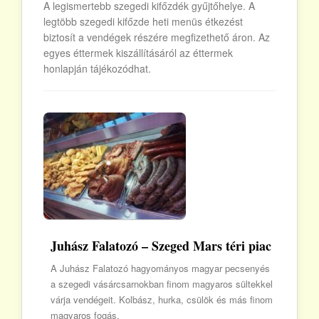
A legismertebb szegedi kifőzdék gyűjtőhelye. A
legtöbb szegedi kifőzde heti menüs étkezést
biztosít a vendégek részére megfizethető áron. Az
egyes éttermek kiszállításáról az éttermek
honlapján tájékozódhat.
Juhász Falatozó – Szeged Mars téri piac
A Juhász Falatozó hagyományos magyar pecsenyés
a szegedi vásárcsarnokban finom magyaros sültekkel
várja vendégeit. Kolbász, hurka, csülök és más finom
magyaros fogás.