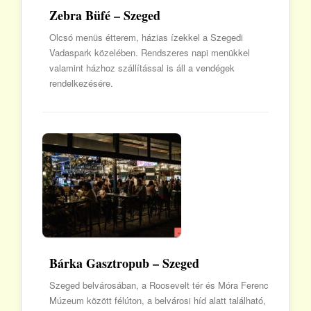
Zebra Büfé – Szeged
Olcsó menüs étterem, házias ízekkel a Szegedi
Vadaspark közelében. Rendszeres napi menükkel
valamint házhoz szállítással is áll a vendégek
rendelkezésére.
Bárka Gasztropub – Szeged
Szeged belvárosában, a Roosevelt tér és Móra Ferenc
Múzeum között félúton, a belvárosi híd alatt található,