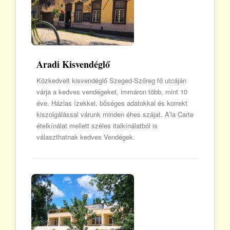
Aradi Kisvendéglő
Közkedvelt kisvendéglő Szeged-Szőreg fő utcáján
várja a kedves vendégeket, immáron több, mint 10
éve. Házias ízekkel, bőséges adatokkal és korrekt
kiszolgálással várunk minden éhes szájat. A’la Carte
ételkínálat mellett széles italkínálatból is
választhatnak kedves Vendégek.