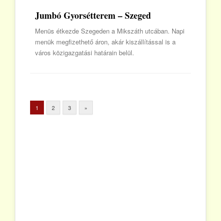
Jumbó Gyorsétterem – Szeged
Menüs étkezde Szegeden a Mikszáth utcában. Napi
menük megfizethető áron, akár kiszállítással is a
város közigazgatási határain belül.
1
2
3
»