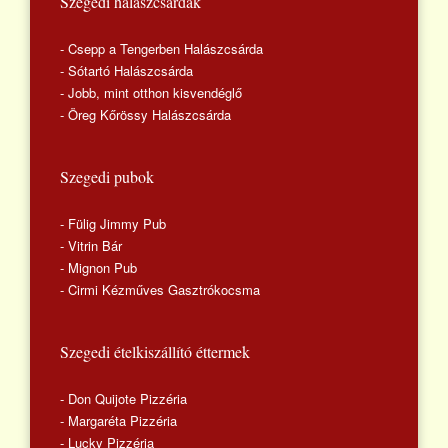
Szegedi halászcsárdák
- Csepp a Tengerben Halászcsárda
- Sótartó Halászcsárda
- Jobb, mint otthon kisvendéglő
- Öreg Kőrössy Halászcsárda
Szegedi pubok
- Fülig Jimmy Pub
- Vitrin Bár
- Mignon Pub
- Cirmi Kézműves Gasztrókocsma
Szegedi ételkiszállító éttermek
- Don Quijote Pizzéria
- Margaréta Pizzéria
- Lucky Pizzéria