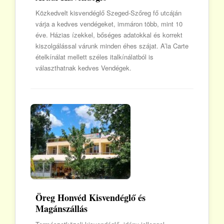
Közkedvelt kisvendéglő Szeged-Szőreg fő utcáján
várja a kedves vendégeket, immáron több, mint 10
éve. Házias ízekkel, bőséges adatokkal és korrekt
kiszolgálással várunk minden éhes szájat. A’la Carte
ételkínálat mellett széles italkínálatból is
választhatnak kedves Vendégek.
Öreg Honvéd Kisvendéglő és
Magánszállás