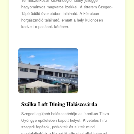
Természetközeli kisvendéglő, idény jelleggel
hagyományos magyaros ízekkel. A étterem Szeged-
Tápé üdülő övezetében található. A közelben
horgászmóló található, emiatt a hely különösen
kedvelt a pecások körében.
Szálka Loft Dining Halászcsárda
Szeged legújabb halászcsárdája az ikonikus Tisza
Gyöngye épületében kapott helyet. Kivételes hírű
szegedi fogások, pörköltek és sültek mind
megtalálhatóak a Bozsó Martin chef által tervezett