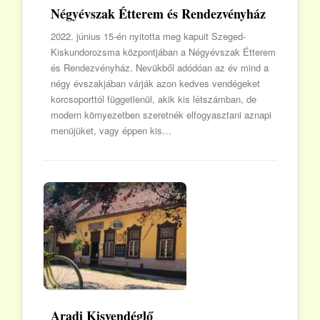
Négyévszak Étterem és Rendezvényház
2022. június 15-én nyitotta meg kapuit Szeged-
Kiskundorozsma központjában a Négyévszak Étterem
és Rendezvényház. Nevükből adódóan az év mind a
négy évszakjában várják azon kedves vendégeket
korcsoporttól függetlenül, akik kis létszámban, de
modern környezetben szeretnék elfogyasztani aznapi
menüjüket, vagy éppen kis…
Aradi Kisvendéglő