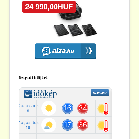
Szegedi időjárás