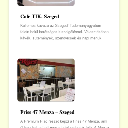
Cafe TIK- Szeged
Kellemes kávézó az Szegedi Tudományegyetem
falain belül barátságos kiszolgálással. Választékában
kávék, sütemények, szendvicsek és napi menük.
Friss 47 Menza – Szeged
A Prémium Piac részét képzi a Friss 47 Menza, ami
új kapukat nyitott meg a helyi emberek felé. A Menza