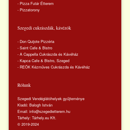
- Pizza Futár Étterem
- Pizzatorony
Szegedi cukrászdák, kávézók
- Don Quijote Pizzéria
- Saint Cafe & Bistro
- A Cappella Cukrászda és Kávéház
- Kapca Cafe & Bistro, Szeged
- REÖK Kézműves Cukrászda és Kávéház
Rólunk
Szegedi Vendéglátóhelyek gyűjteménye
Kiadó: Balogh István
Email: info@szegedietterem.hu
Tárhely: Tárhely.eu Kft.
© 2019-2024