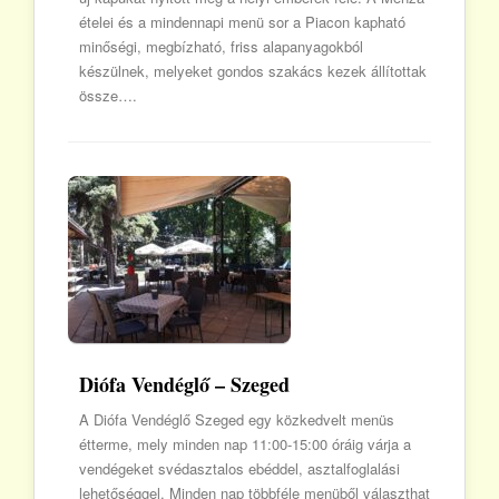
ételei és a mindennapi menü sor a Piacon kapható
minőségi, megbízható, friss alapanyagokból
készülnek, melyeket gondos szakács kezek állítottak
össze….
Diófa Vendéglő – Szeged
A Diófa Vendéglő Szeged egy közkedvelt menüs
étterme, mely minden nap 11:00-15:00 óráig várja a
vendégeket svédasztalos ebéddel, asztalfoglalási
lehetőséggel. Minden nap többféle menüből választhat