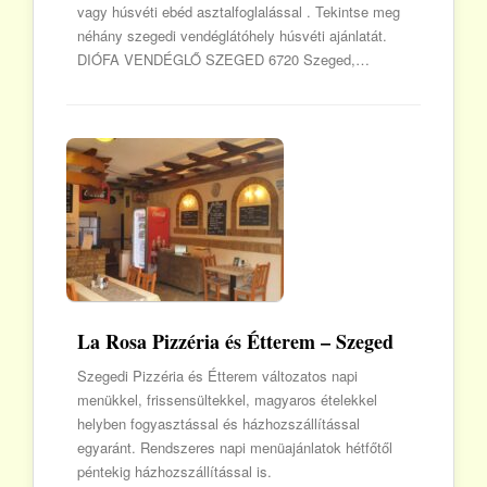
vagy húsvéti ebéd asztalfoglalással . Tekintse meg
néhány szegedi vendéglátóhely húsvéti ajánlatát.
DIÓFA VENDÉGLŐ SZEGED 6720 Szeged,…
La Rosa Pizzéria és Étterem – Szeged
Szegedi Pizzéria és Étterem változatos napi
menükkel, frissensültekkel, magyaros ételekkel
helyben fogyasztással és házhozszállítással
egyaránt. Rendszeres napi menüajánlatok hétfőtől
péntekig házhozszállítással is.