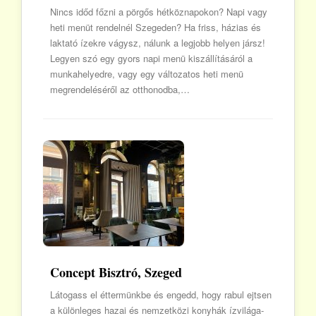
Nincs időd főzni a pörgős hétköznapokon? Napi vagy
heti menüt rendelnél Szegeden? Ha friss, házias és
laktató ízekre vágysz, nálunk a legjobb helyen jársz!
Legyen szó egy gyors napi menü kiszállításáról a
munkahelyedre, vagy egy változatos heti menü
megrendeléséről az otthonodba,…
Concept Bisztró, Szeged
Látogass el éttermünkbe és engedd, hogy rabul ejtsen
a különleges hazai és nemzetközi konyhák ízvilága-