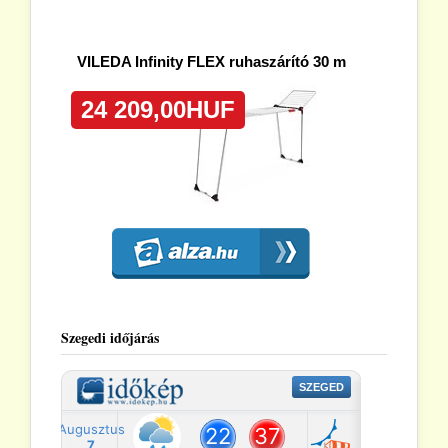
Szegedi időjárás