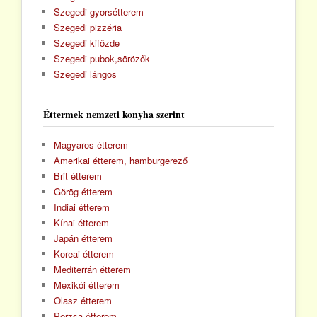
Szegedi gyorsétterem
Szegedi pizzéria
Szegedi kifőzde
Szegedi pubok,sörözők
Szegedi lángos
Éttermek nemzeti konyha szerint
Magyaros étterem
Amerikai étterem, hamburgerező
Brit étterem
Görög étterem
Indiai étterem
Kínai étterem
Japán étterem
Koreai étterem
Mediterrán étterem
Mexikói étterem
Olasz étterem
Perzsa étterem