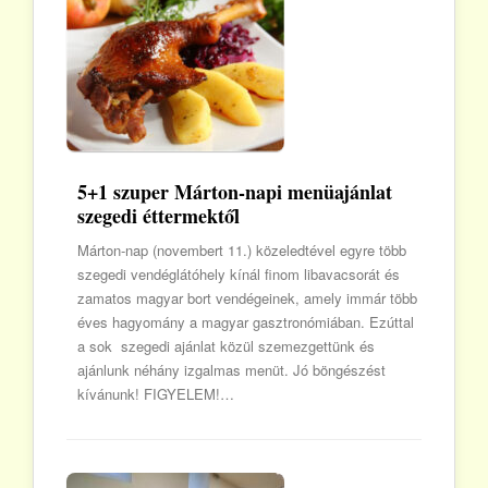
5+1 szuper Márton-napi menüajánlat
szegedi éttermektől
Márton-nap (novembert 11.) közeledtével egyre több
szegedi vendéglátóhely kínál finom libavacsorát és
zamatos magyar bort vendégeinek, amely immár több
éves hagyomány a magyar gasztronómiában. Ezúttal
a sok szegedi ajánlat közül szemezgettünk és
ajánlunk néhány izgalmas menüt. Jó böngészést
kívánunk! FIGYELEM!…