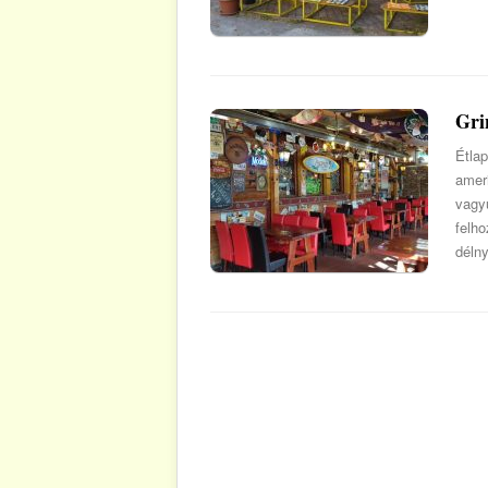
Gri
Étlap
amer
vagy
felh
délny