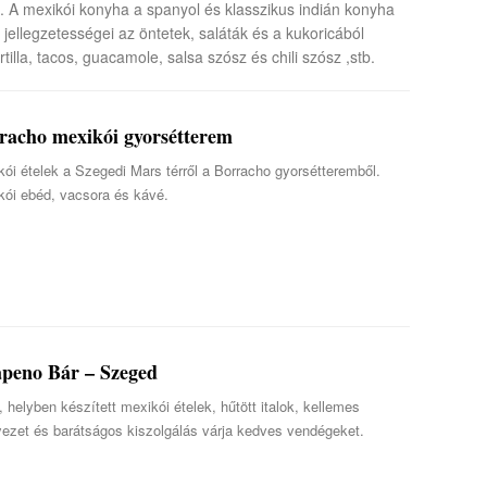
k. A mexikói konyha a spanyol és klasszikus indián konyha
 jellegzetességei az öntetek, saláták és a kukoricából
rtilla, tacos, guacamole, salsa szósz és chili szósz ,stb.
racho mexikói gyorsétterem
ói ételek a Szegedi Mars térről a Borracho gyorsétteremből.
kói ebéd, vacsora és kávé.
apeno Bár – Szeged
, helyben készített mexikói ételek, hűtött italok, kellemes
yezet és barátságos kiszolgálás várja kedves vendégeket.