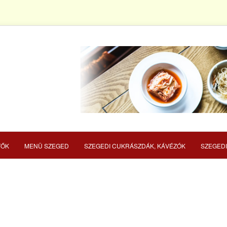
TŐK
MENÜ SZEGED
SZEGEDI CUKRÁSZDÁK, KÁVÉZÓK
SZEGEDI
ÉRIA