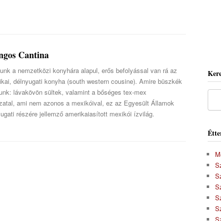
ngos Cantina
unk a nemzetközi konyhára alapul, erős befolyással van rá az
Kere
ikai, délnyugati konyha (south western cousine). Amire büszkék
unk: lávakövön sültek, valamint a bőséges tex-mex
ozatal, ami nem azonos a mexikóival, ez az Egyesült Államok
ugati részére jellemző amerikaiasított mexikói ízvilág.
Étte
M
S
S
S
Sz
S
S