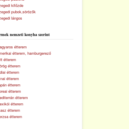
zegedi kifőzde
zegedi pubok,sörözők
zegedi lángos
rmek nemzeti konyha szerint
agyaros étterem
merikai étterem, hamburgerező
it étterem
örög étterem
diai étterem
ínai étterem
apán étterem
oreai étterem
editerrán étterem
exikói étterem
lasz étterem
erzsa étterem