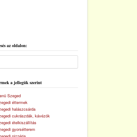
sés az oldalon:
rmek a jellegük szerint
enü Szeged
zegedi éttermek
zegedi halászcsárda
zegedi cukrászdák, kávézók
egedi ételkiszállítás
zegedi gyorsétterem
zegedi pizzéria