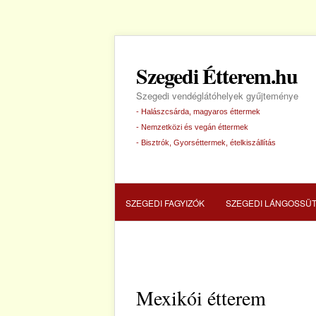
Szegedi Étterem.hu
Szegedi vendéglátóhelyek gyűjteménye
- Halászcsárda, magyaros éttermek
- Nemzetközi és vegán éttermek
- Bisztrók, Gyorséttermek, ételkiszállítás
SZEGEDI FAGYIZÓK
SZEGEDI LÁNGOSSÜ
SZEGEDI HALÁSZCSÁRDA
SZEGEDI PIZZ
Mexikói étterem