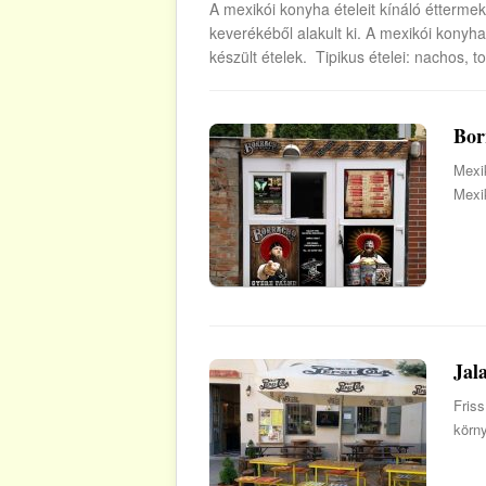
A mexikói konyha ételeit kínáló étterme
keverékéből alakult ki. A mexikói konyha
készült ételek. Tipikus ételei: nachos, to
Bor
Mexik
Mexi
Jal
Friss
körn