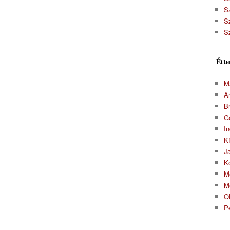
S
S
S
Étte
M
A
Br
G
In
K
J
K
M
M
O
P