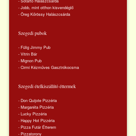
- Sótartó Halászcsárda
- Jobb, mint otthon kisvendéglő
- Öreg Kőrössy Halászcsárda
Szegedi pubok
- Fülig Jimmy Pub
- Vitrin Bár
- Mignon Pub
- Cirmi Kézműves Gasztrókocsma
Szegedi ételkiszállító éttermek
- Don Quijote Pizzéria
- Margaréta Pizzéria
- Lucky Pizzéria
- Happy Hot Pizzéria
- Pizza Futár Étterem
- Pizzatorony