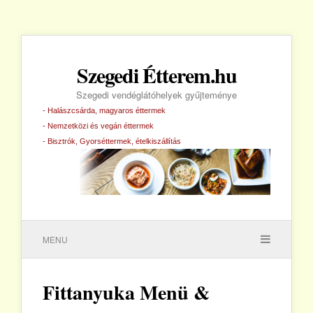
Szegedi Étterem.hu
Szegedi vendéglátóhelyek gyűjteménye
- Halászcsárda, magyaros éttermek
- Nemzetközi és vegán éttermek
- Bisztrók, Gyorséttermek, ételkiszállítás
MENU
Fittanyuka Menü &