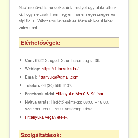
Napi menüvel is rendelkezünk, melyet úgy alakítottunk
ki, hogy ne csak finom legyen, hanem egészséges és
tápláló is. Változatos levesek és főételek közül lehet
választani.
Elérhetőségek:
Cím:
6722 Szeged, Szentháromság u. 39.
Weblap:
https://fittanyuka.hu/
Email:
fittanyuka@gmail.com
Telefon:
06 (30) 559-6107.
Facebook oldal:
Fittanyuka Menü & Sütibár
Nyitva tartás:
Hétfőtől-péntekig: 08:00 – 18:00,
szombat 08:00-15:00, vasárnap zárva
Fittanyuka vegán ételek
Szolgáltatások: