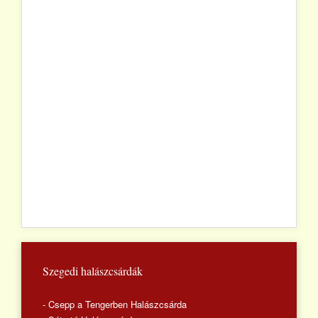
Szegedi halászcsárdák
- Csepp a Tengerben Halászcsárda