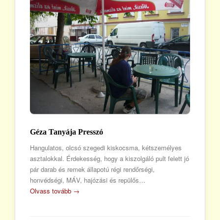
Géza Tanyája Presszó
Hangulatos, olcsó szegedi kiskocsma, kétszemélyes
asztalokkal. Érdekesség, hogy a kiszolgáló pult felett jó
pár darab és remek állapotú régi rendőrségi,
honvédségi, MÁV, hajózási és repülős…
Olvass tovább →