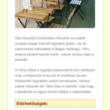
Házi készítésű kürtőskalács tölcsérek és családi
receptek alapján készülő fagylaltok glutén-, tej- és
cukormentes változatban is.Magas minőségű, 100%
Arabica kávéból készült kávék, melyek növényi tejjel is
kérhetők.
A Foltos Zebra a négylábú kedvencekről sem feledkezik
meg: a kifejezetten kutyusok és kisállatok részére
kifejlesztett fagylaltban csakis természetes, növényi
cukrok fordulnak elő. Több ízben is elérhető, csak hogy
a gazdiknak se legyen könnyű dolguk a választásban.
Elérhetőségek: