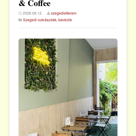
& Coffee
2026.06.12.
szegedietterem
Szegedi cukrászdák, kávézók