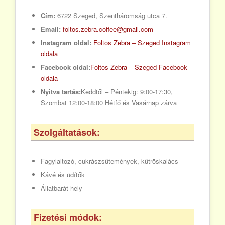
Cím:
6722 Szeged, Szentháromság utca 7.
Email:
foltos.zebra.coffee@gmail.com
Instagram oldal:
Foltos Zebra – Szeged Instagram
oldala
Facebook oldal:
Foltos Zebra – Szeged Facebook
oldala
Nyitva tartás:
Keddtől – Péntekig: 9:00-17:30,
Szombat 12:00-18:00 Hétfő és Vasárnap zárva
Szolgáltatások:
Fagylaltozó, cukrászsütemények, kütröskalács
Kávé és üdítők
Állatbarát hely
Fizetési módok: