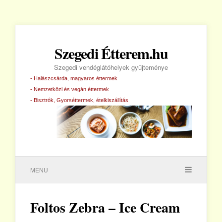
Szegedi Étterem.hu
Szegedi vendéglátóhelyek gyűjteménye
- Halászcsárda, magyaros éttermek
- Nemzetközi és vegán éttermek
- Bisztrók, Gyorséttermek, ételkiszállítás
MENU
Foltos Zebra – Ice Cream