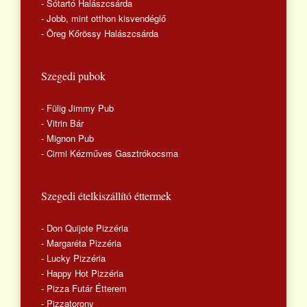
- Sótartó Halászcsárda
- Jobb, mint otthon kisvendéglő
- Öreg Kőrössy Halászcsárda
Szegedi pubok
- Fülig Jimmy Pub
- Vitrin Bár
- Mignon Pub
- Cirmi Kézműves Gasztrókocsma
Szegedi ételkiszállító éttermek
- Don Quijote Pizzéria
- Margaréta Pizzéria
- Lucky Pizzéria
- Happy Hot Pizzéria
- Pizza Futár Étterem
- Pizzatorony