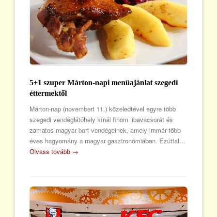
5+1 szuper Márton-napi menüajánlat szegedi
éttermektől
Márton-nap (novembert 11.) közeledtével egyre több
szegedi vendéglátóhely kínál finom libavacsorát és
zamatos magyar bort vendégeinek, amely immár több
éves hagyomány a magyar gasztronómiában. Ezúttal…
Olvass tovább →