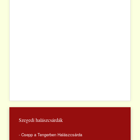
Szegedi halászcsárdák
- Csepp a Tengerben Halászcsárda