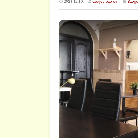
2023.12.10.
szegedietterem
Szege