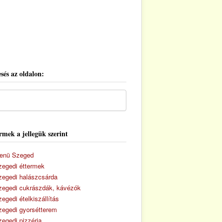
sés az oldalon:
rmek a jellegük szerint
enü Szeged
zegedi éttermek
zegedi halászcsárda
zegedi cukrászdák, kávézók
egedi ételkiszállítás
zegedi gyorsétterem
zegedi pizzéria