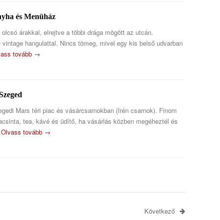
nyha és Menüház
olcsó árakkal, elrejtve a többi drága mögött az utcán.
 vintage hangulattal. Nincs tömeg, mivel egy kis belső udvarban
vass tovább →
Szeged
gedi Mars téri piac és vásárcsarnokban (Irén csarnok). Finom
lacsinta, tea, kávé és üdítő, ha vásárlás közben megéheztél és
…
Olvass tovább →
Következő