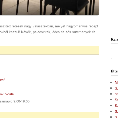
észített rétesek nagy választékban, melyet hagyományos recept
gokból készül! Kávék, palacsinták, édes és sós sütemények és
Kere
Étte
ite/
M
S
ok oldala
S
S
árnapig 9:00-19:00
Sz
S
S