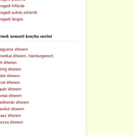
zegedi kifőzde
zegedi pubok,sörözők
zegedi lángos
rmek nemzeti konyha szerint
agyaros étterem
merikai étterem, hamburgerező
it étterem
örög étterem
diai étterem
ínai étterem
apán étterem
oreai étterem
editerrán étterem
exikói étterem
lasz étterem
erzsa étterem