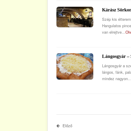
Kárász Sörko
Szép kis étterem 
Hangulatos pince
van elrejtve…
Ol
Lángosgyár – 
Lángosgyár a sze
lángos, fánk, pa
mindez nagyon
Előző