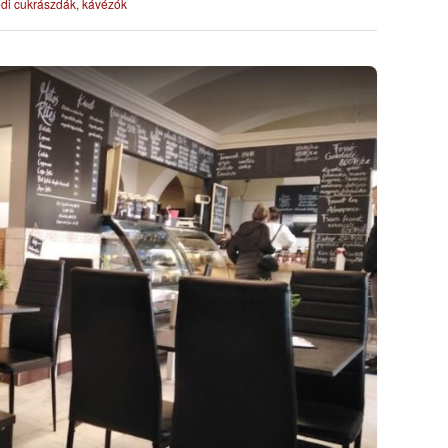
di cukrászdák, kávézók