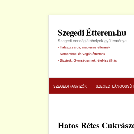
Szegedi Étterem.hu
Szegedi vendéglátóhelyek gyűjteménye
- Halászcsárda, magyaros éttermek
- Nemzetközi és vegán éttermek
- Bisztrók, Gyorséttermek, ételkiszállítás
SZEGEDI FAGYIZÓK
SZEGEDI LÁNGOSSÜ
SZEGEDI HALÁSZCSÁRDA
SZEGEDI PIZZ
Hatos Rétes Cukrász