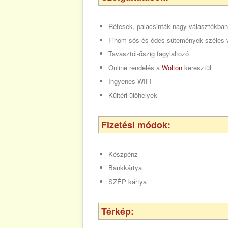
Rétesek, palacsinták nagy választékba
Finom sós és édes sütemények széles 
Tavasztól-őszig fagylaltozó
Online rendelés a
Wolton
keresztül
Ingyenes WIFI
Kültéri ülőhelyek
Fizetési módok:
Készpénz
Bankkártya
SZÉP kártya
Térkép: