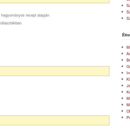
S
S
n hagyományos recept alapján
S
választékban
Étte
M
A
Br
G
In
K
J
K
M
M
O
P