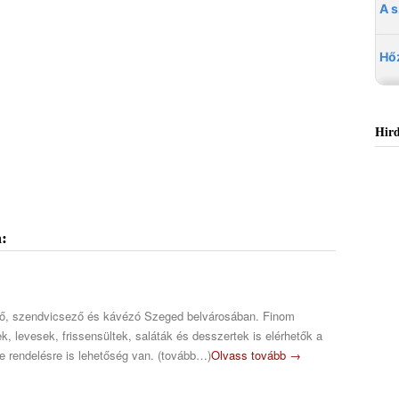
Hird
:
ő, szendvicsező és kávézó Szeged belvárosában. Finom
, levesek, frissensültek, saláták és desszertek is elérhetők a
ne rendelésre is lehetőség van. (tovább…)
Olvass tovább →