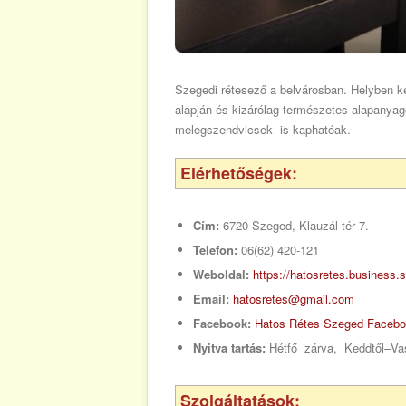
Szegedi rétesező a belvárosban. Helyben k
alapján és kizárólag természetes alapanya
melegszendvicsek is kaphatóak.
Elérhetőségek:
Cím:
6720 Szeged, Klauzál tér 7.
Telefon:
06(62) 420-121
Weboldal:
https://hatosretes.business.s
Email:
hatosretes@gmail.com
Facebook:
Hatos Rétes Szeged Facebo
Nyitva tartás:
Hétfő zárva, Keddtől–Vas
Szolgáltatások: