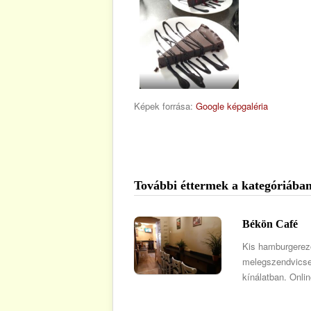
Képek forrása:
Google képgaléria
További éttermek a kategóriában
Békön Café
Kis hamburgerez
melegszendvicsek
kínálatban. Onli