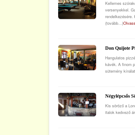
Kellemes szórako
versenyekkel. Ga
rendelkezésére. 
(tovább…)
Olvas
Don Quijote P
Hangulatos pizzé
kávék. A finom p
sütemény kínálat
Négylépcsős S
Kis söröző a Lon
italok kedvező á