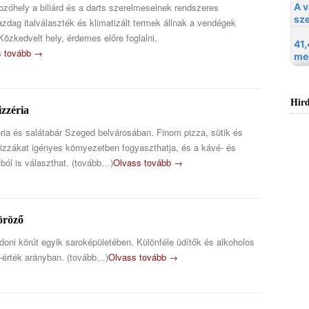
zóhely a biliárd és a darts szerelmeseinek rendszeres
zdag italválaszték és klimatizált termek állnak a vendégek
Közkedvelt hely, érdemes előre foglalni.
s tovább →
Hird
izzéria
ria és salátabár Szeged belvárosában. Finom pizza, sütik és
izzákat igényes környezetben fogyaszthatja, és a kávé- és
ból is választhat. (tovább…)
Olvass tovább →
öröző
doni körút egyik saroképületében. Különféle üdítők és alkoholos
r-érték arányban. (tovább…)
Olvass tovább →