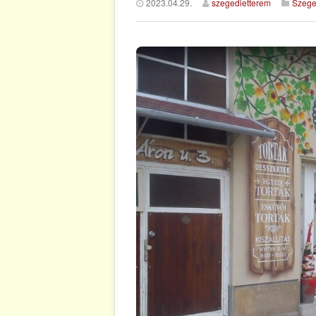
2023.04.29.
szegedietterem
Szege