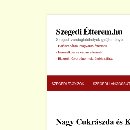
Szegedi Étterem.hu
Szegedi vendéglátóhelyek gyűjteménye
- Halászcsárda, magyaros éttermek
- Nemzetközi és vegán éttermek
- Bisztrók, Gyorséttermek, ételkiszállítás
SZEGEDI FAGYIZÓK
SZEGEDI LÁNGOSSÜ
SZEGEDI HALÁSZCSÁRDA
SZEGEDI PIZZ
Nagy Cukrászda és K