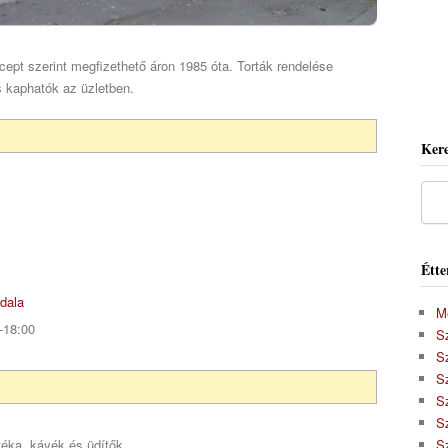
pt szerint megfizethető áron 1985 óta. Torták rendelése
is kaphatók az üzletben.
Kere
Étte
dala
M
-18:00
S
S
S
Sz
S
éka, kávék és üdítők
S