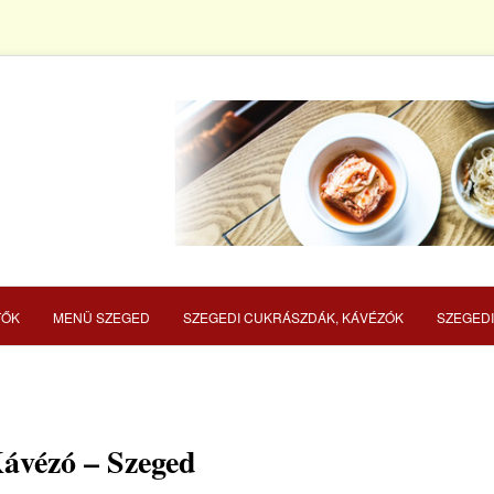
TŐK
MENÜ SZEGED
SZEGEDI CUKRÁSZDÁK, KÁVÉZÓK
SZEGEDI
ÉRIA
ávézó – Szeged