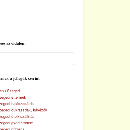
sés az oldalon:
rmek a jellegük szerint
enü Szeged
zegedi éttermek
zegedi halászcsárda
zegedi cukrászdák, kávézók
egedi ételkiszállítás
zegedi gyorsétterem
zegedi pizzéria