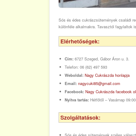
Sós és édes cukrászsütemények családi rece
különféle alkalmakra. Tavasztól fagylaltok 
Elérhetőségek:
Cím:
6727 Szeged, Gábor Áron u. 3.
Telefon:
06 (62) 497 593
Weboldal:
Nagy Cukrászda honlapja
Email:
nagycuki85@gmail.com
Facebook:
Nagy Cukrászda facebook ol
Nyitva tartás:
Hétfőtől – Vasárnap 09:00
Szolgáltatások:
Sós és édes sütemények széles választ