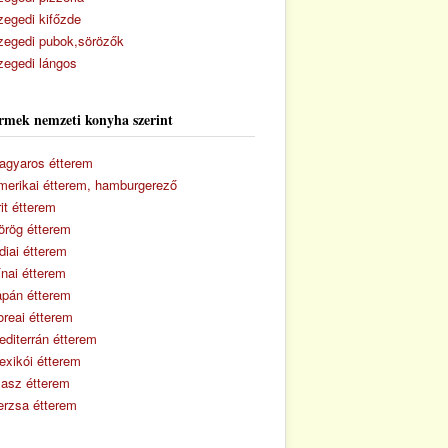
zegedi kifőzde
zegedi pubok,sörözők
zegedi lángos
rmek nemzeti konyha szerint
agyaros étterem
merikai étterem, hamburgerező
it étterem
örög étterem
diai étterem
ínai étterem
apán étterem
oreai étterem
editerrán étterem
exikói étterem
lasz étterem
erzsa étterem