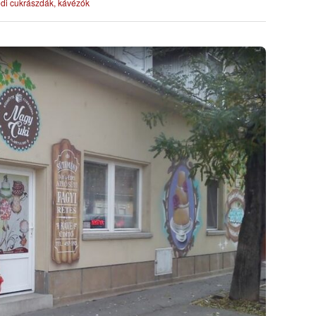
di cukrászdák, kávézók