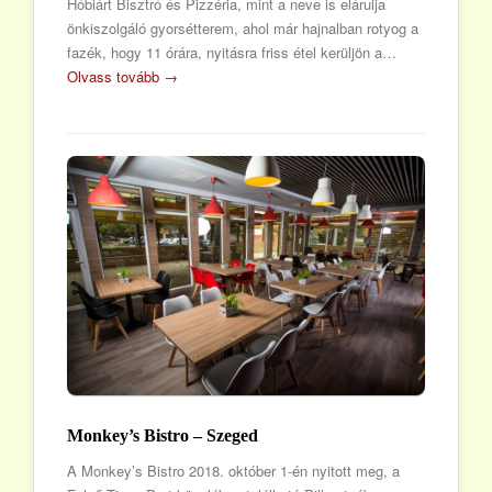
Hóbiárt Bisztró és Pizzéria, mint a neve is elárulja
önkiszolgáló gyorsétterem, ahol már hajnalban rotyog a
fazék, hogy 11 órára, nyitásra friss étel kerüljön a…
Olvass tovább →
Monkey’s Bistro – Szeged
A Monkey’s Bistro 2018. október 1-én nyitott meg, a