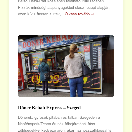
Felső Tisza-Part közelében található Pille utcában.
Pizzák minőségi alapanyagokból olasz recept alapján,
ezen kívül frissen sültek,…
Olvass tovább →
Döner Kebab Express – Szeged
Dönerek, gyrosok pitában és tálban Szegeden a
Napfénypark/Tesco áruház főbejáratánál friss
zöldségekkel kedvező áron, akár házhozszállítással is.