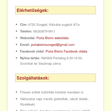
Elérhetőségek:
Cím:
6725 Szeged, Kálvária sugárút 87/a
Telefon:
06(30)879-5611
Weboldal:
Porta Bistro weboldala
Email:
portabistroszeged@gmail.com
Facebook oldal:
Porta Bistro Facebook oldala
Nyitva tartás:
Hétfőtől-Péntekig 6:30-15:00,
Szombat és Vasárnap zárva
Szolgáltatások:
Frissen sültek különféle körettel menüben is
Változatos napi menük (pörköltek, rakott ételek,
főzelékek)
Friss pékárú, hot dog, szendvicsek, kávé, üdítők.