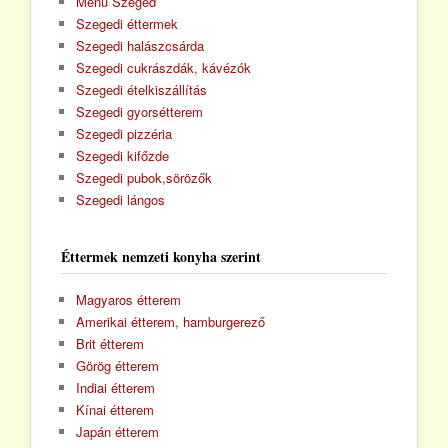
Menü Szeged
Szegedi éttermek
Szegedi halászcsárda
Szegedi cukrászdák, kávézók
Szegedi ételkiszállítás
Szegedi gyorsétterem
Szegedi pizzéria
Szegedi kifőzde
Szegedi pubok,sörözők
Szegedi lángos
Éttermek nemzeti konyha szerint
Magyaros étterem
Amerikai étterem, hamburgerező
Brit étterem
Görög étterem
Indiai étterem
Kínai étterem
Japán étterem