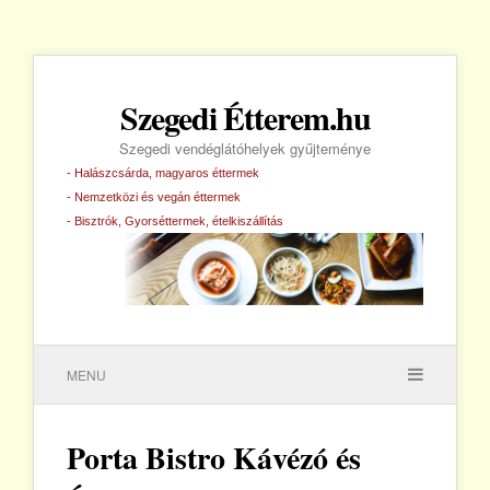
Szegedi Étterem.hu
Szegedi vendéglátóhelyek gyűjteménye
- Halászcsárda, magyaros éttermek
- Nemzetközi és vegán éttermek
- Bisztrók, Gyorséttermek, ételkiszállítás
MENU
Porta Bistro Kávézó és