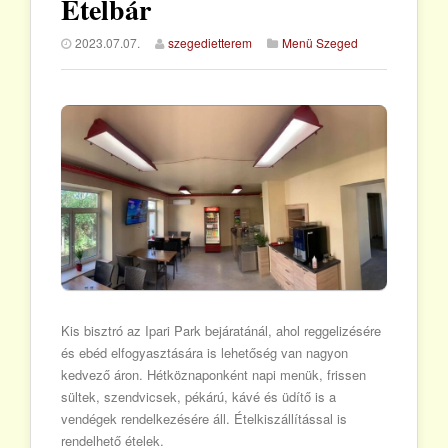
Ételbár
2023.07.07.
szegedietterem
Menü Szeged
Kis bisztró az Ipari Park bejáratánál, ahol reggelizésére
és ebéd elfogyasztására is lehetőség van nagyon
kedvező áron. Hétköznaponként napi menük, frissen
sültek, szendvicsek, pékárú, kávé és üdítő is a
vendégek rendelkezésére áll. Ételkiszállítással is
rendelhető ételek.