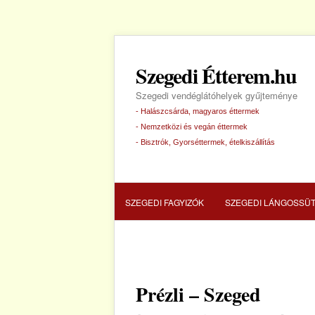
Szegedi Étterem.hu
Szegedi vendéglátóhelyek gyűjteménye
- Halászcsárda, magyaros éttermek
- Nemzetközi és vegán éttermek
- Bisztrók, Gyorséttermek, ételkiszállítás
SZEGEDI FAGYIZÓK
SZEGEDI LÁNGOSSÜ
SZEGEDI HALÁSZCSÁRDA
SZEGEDI PIZZ
Prézli – Szeged