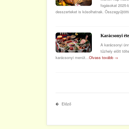
fogásokat 2025-b
desszerteket is kósolhatnak. Összegyűjtöt
Karácsonyi ét
A karácsonyi ünn
tűzhely előtt töl
karácsonyi menüt…
Olvass tovább →
Előző