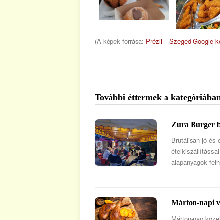
(A képek forrása:
Prézli – Szeged Google k
További éttermek a kategóriában
Zura Burger b
Brutálisan jó és
ételkiszállítássa
alapanyagok fel
Márton-napi v
Márton-nap közel