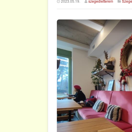
2023.05.19.
szegedietterem
Szeged