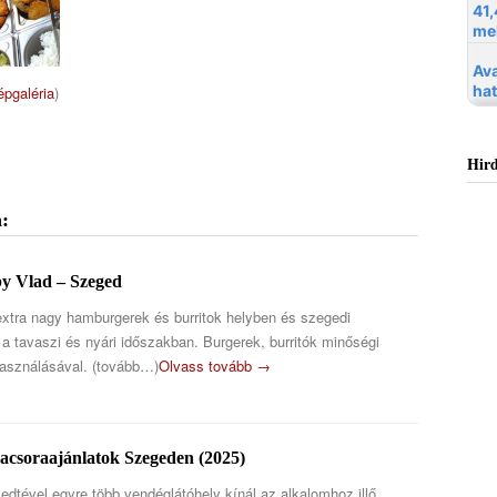
épgaléria
)
Hird
:
y Vlad – Szeged
 extra nagy hamburgerek és burritok helyben és szegedi
l a tavaszi és nyári időszakban. Burgerek, burritók minőségi
használásával. (tovább…)
Olvass tovább →
acsoraajánlatok Szegeden (2025)
edtével egyre több vendéglátóhely kínál az alkalomhoz illő