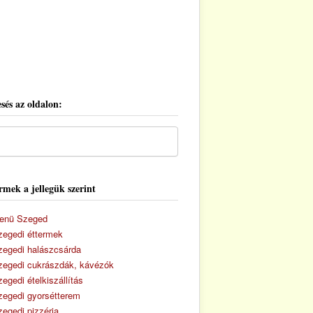
sés az oldalon:
rmek a jellegük szerint
enü Szeged
zegedi éttermek
zegedi halászcsárda
zegedi cukrászdák, kávézók
egedi ételkiszállítás
zegedi gyorsétterem
zegedi pizzéria