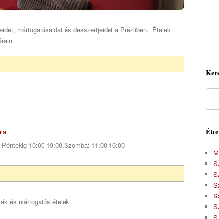
eidet, mártogatósaidat és desszertjeidet a Prézliben. Ételek
rain.
Kere
Étte
ala
l-Péntekig 10:00-19:00,Szombat 11:00-16:00
M
S
S
S
Sz
áták és mártogatós ételek
S
S