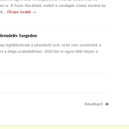
en is. A finom liba-ételek mellett a vendégek ízletes borokat és
tük…
Olvass tovább →
elrendelés Szegeden
ep legtöbbünknek a pihenésről szól, ezért nem szeretnénk a
teni a drága szabadidőnket. 2022-ben is egyre több helyen a
Következő