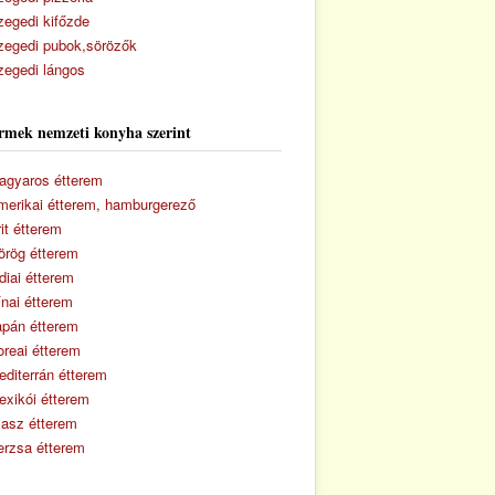
zegedi kifőzde
zegedi pubok,sörözők
zegedi lángos
rmek nemzeti konyha szerint
agyaros étterem
merikai étterem, hamburgerező
it étterem
örög étterem
diai étterem
ínai étterem
apán étterem
oreai étterem
editerrán étterem
exikói étterem
lasz étterem
erzsa étterem