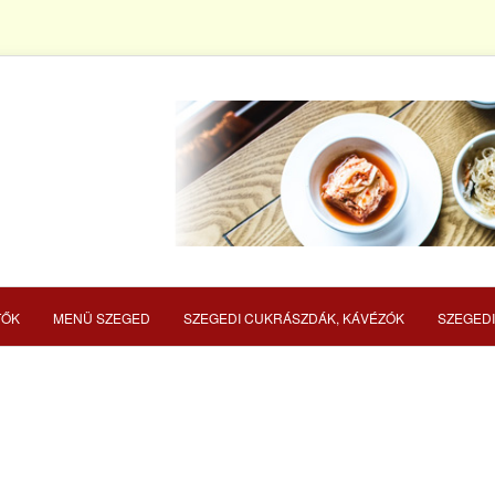
TŐK
MENÜ SZEGED
SZEGEDI CUKRÁSZDÁK, KÁVÉZÓK
SZEGEDI
ÉRIA