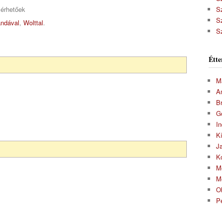
lérhetőek
S
S
ndával
,
Wolttal
.
S
Étte
M
A
Br
G
In
K
J
K
M
M
O
P