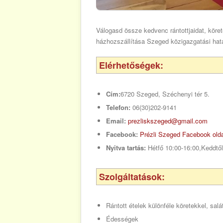
Válogasd össze kedvenc rántottjaidat, köret
házhozszállítása Szeged közigazgatási hatá
Elérhetőségek:
Cím:
6720 Szeged, Széchenyi tér 5.
Telefon:
06(30)202-9141
Email:
prezliskszeged@gmail.com
Facebook:
Prézli Szeged Facebook old
Nyitva tartás:
Hétfő 10:00-16:00,Keddtő
Szolgáltatások:
Rántott ételek különféle köretekkel, sal
Édességek