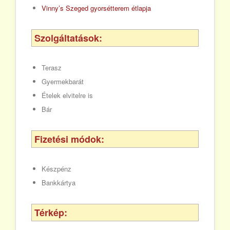
Vinny’s Szeged gyorsétterem étlapja
Szolgáltatások:
Terasz
Gyermekbarát
Ételek elvitelre is
Bár
Fizetési módok:
Készpénz
Bankkártya
Térkép: