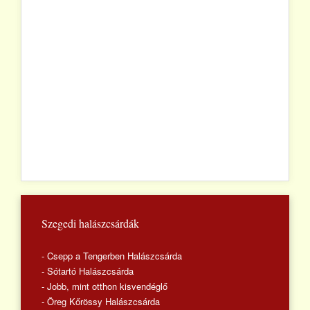
Szegedi halászcsárdák
- Csepp a Tengerben Halászcsárda
- Sótartó Halászcsárda
- Jobb, mint otthon kisvendéglő
- Öreg Kőrössy Halászcsárda