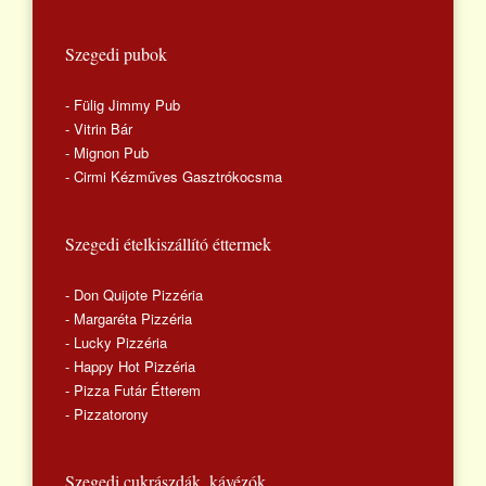
Szegedi pubok
- Fülig Jimmy Pub
- Vitrin Bár
- Mignon Pub
- Cirmi Kézműves Gasztrókocsma
Szegedi ételkiszállító éttermek
- Don Quijote Pizzéria
- Margaréta Pizzéria
- Lucky Pizzéria
- Happy Hot Pizzéria
- Pizza Futár Étterem
- Pizzatorony
Szegedi cukrászdák, kávézók