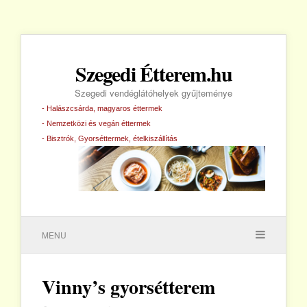
Szegedi Étterem.hu
Szegedi vendéglátóhelyek gyűjteménye
- Halászcsárda, magyaros éttermek
- Nemzetközi és vegán éttermek
- Bisztrók, Gyorséttermek, ételkiszállítás
MENU
Vinny’s gyorsétterem