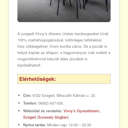
A szegedi Vinny’s étterem ízletes hamburgereket kínál
100% marhahúspogácsával, különleges feltétekkel,
friss zöldségekkel, finom buciba zárva. De a pizzák is
helyet kaptak az étlapon, a hagyományos ízek mellett a
mogyorókrémmel készült édes pizzákat is
kipróbálhatod!
Elérhetőségek:
Cím:
6722 Szeged, Mikszáth Kálmán u. 23.
Telefon:
06(62) 637-535.
Weboldal és rendelés:
Vinny’s Gyorsétterem,
Szeged
(
Sunseaty blogban
)
Nyitva tartás:
Minden nap: 12:00 – 22:30