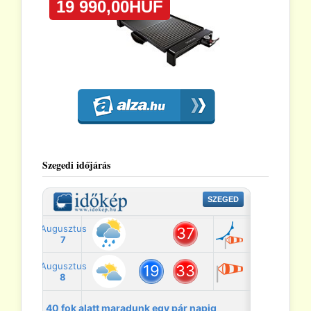
Szegedi időjárás