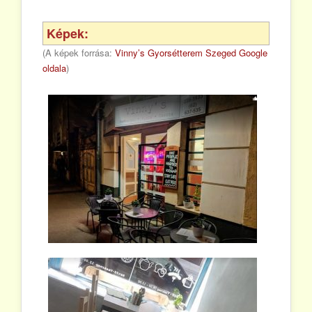
Képek:
(A képek forrása:
Vinny’s Gyorsétterem Szeged Google
oldala
)