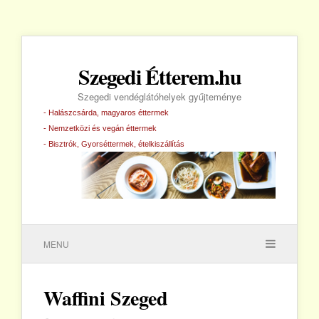
Szegedi Étterem.hu
Szegedi vendéglátóhelyek gyűjteménye
- Halászcsárda, magyaros éttermek
- Nemzetközi és vegán éttermek
- Bisztrók, Gyorséttermek, ételkiszállítás
MENU
Waffini Szeged