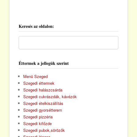
Keresés az oldalon:
Éttermek a jellegük szerint
Menü Szeged
Szegedi éttermek
Szegedi halászcsárda
Szegedi cukrászdák, kávézók
Szegedi ételkiszállítás
Szegedi gyorsétterem
Szegedi pizzéria
Szegedi kifőzde
Szegedi pubok,sörözők
Szegedi lángos