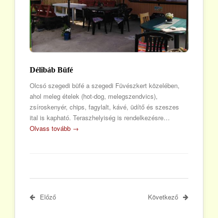
Délibáb Büfé
Olcsó szegedi büfé a szegedi Füvészkert közelében,
ahol meleg ételek (hot-dog, melegszendvics),
zsíroskenyér, chips, fagylalt, kávé, üdítő és szeszes
ital is kapható. Teraszhelyiség is rendelkezésre…
Olvass tovább →
Előző
Következő