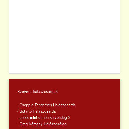
Szegedi halászcsárdák
- Csepp a Tengerben Halászcsárda
- Sótartó Halászcsárda
- Jobb, mint otthon kisvendéglő
- Öreg Kőrössy Halászcsárda