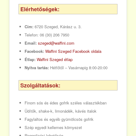
Elérhetőségek:
Cím:
6720 Szeged, Kárász u. 3.
Telefon:
06 (30) 206 7950
Email:
szeged@waffini.com
Facebook:
Waffini Szeged Facebook oldala
Étlap:
Waffini Szeged étlap
Nyitva tartás:
Hétfőtől – Vasárnapig 8:00-20:00
Szolgáltatások:
Finom sós és édes gofrik széles választékban
Üdítők, shake-k, limonádék, kávés italok
Fagylaltos és egyéb gyümölcsös gofrik
Szép egyedi kellemes környezet
Reggelizési lehetőség