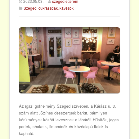
2023.05.03.
szegedietterem
Szegedi cukrászdák, kávézók
Az igazi gofriélmény Szeged szívében, a Kárász u. 3.
szám alatt .Színes desszertjeik bárkit, bármilyen
körülmények között levesznek a lábáról! Hűsítők, jeges
parfék, shake-k, limonádék és kávéalapú italok is
kapható.