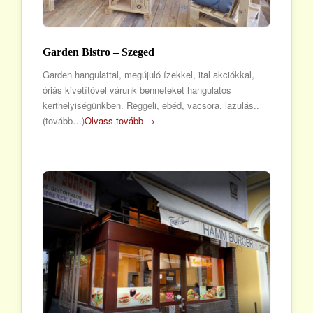
Garden Bistro – Szeged
Garden hangulattal, megújuló ízekkel, ital akciókkal,
óriás kivetítővel várunk benneteket hangulatos
kerthelyiségünkben. Reggeli, ebéd, vacsora, lazulás..
(tovább…)
Olvass tovább →