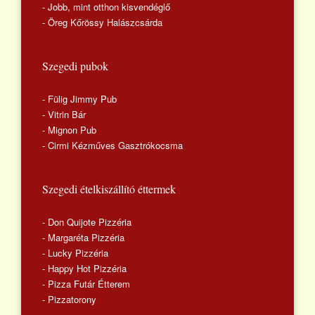
- Jobb, mint otthon kisvendéglő
- Öreg Kőrössy Halászcsárda
Szegedi pubok
- Fülig Jimmy Pub
- Vitrin Bár
- Mignon Pub
- Cirmi Kézműves Gasztrókocsma
Szegedi ételkiszállító éttermek
- Don Quijote Pizzéria
- Margaréta Pizzéria
- Lucky Pizzéria
- Happy Hot Pizzéria
- Pizza Futár Étterem
- Pizzatorony