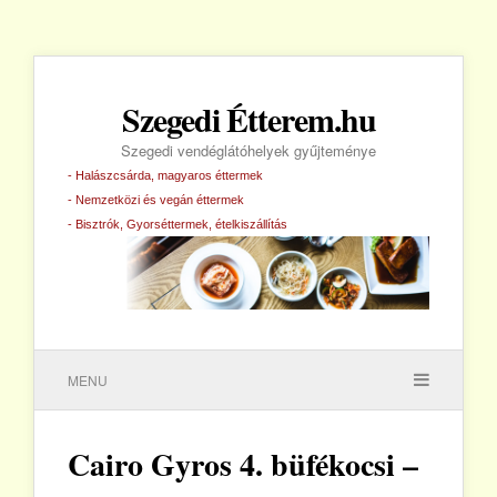
Szegedi Étterem.hu
Szegedi vendéglátóhelyek gyűjteménye
- Halászcsárda, magyaros éttermek
- Nemzetközi és vegán éttermek
- Bisztrók, Gyorséttermek, ételkiszállítás
MENU
Cairo Gyros 4. büfékocsi –