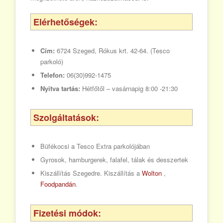
Elérhetőségek:
Cím:
6724 Szeged, Rókus krt. 42-64. (Tesco
parkoló)
Telefon:
06(30)992-1475
Nyitva tartás:
Hétfőtől – vasárnapig 8:00 -21:30
Szolgáltatások:
Büfékocsi a Tesco Extra parkolójában
Gyrosok, hamburgerek, falafel, tálak és desszertek
Kiszállítás Szegedre. Kiszállítás a
Wolton
,
Foodpandán
.
Fizetési módok: