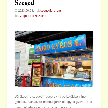
Szeged
2023.06.08.
szegedietterem
Szegedi ételkiszállás
Büfékocsi a szegedi Tesco Extra parkolójában finom
gyrosok, saláták és hamburgerek és egyéb gyorsételek
megfizethető áron, házhozszállítással is.