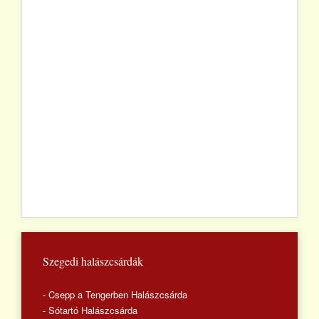
Szegedi halászcsárdák
- Csepp a Tengerben Halászcsárda
- Sótartó Halászcsárda