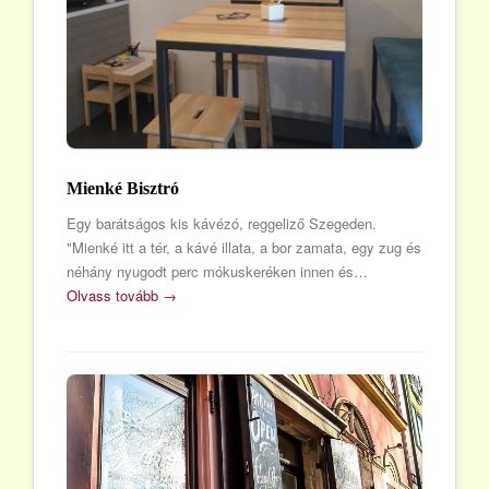
Mienké Bisztró
Egy barátságos kis kávézó, reggeliző Szegeden.
"Mienké itt a tér, a kávé illata, a bor zamata, egy zug és
néhány nyugodt perc mókuskeréken innen és…
Olvass tovább →