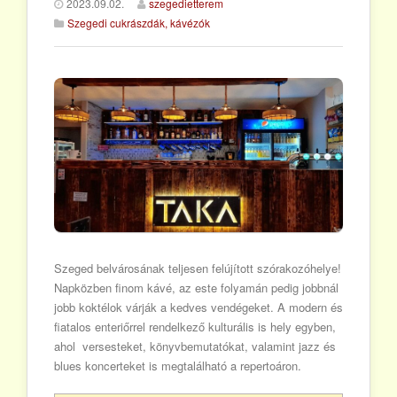
2023.09.02.
szegedietterem
Szegedi cukrászdák, kávézók
Szeged belvárosának teljesen felújított szórakozóhelye!
Napközben finom kávé, az este folyamán pedig jobbnál
jobb koktélok várják a kedves vendégeket. A modern és
fiatalos enteriőrrel rendelkező kulturális is hely egyben,
ahol versesteket, könyvbemutatókat, valamint jazz és
blues koncerteket is megtalálható a repertoáron.