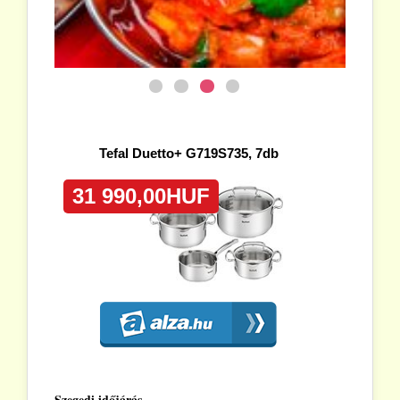
Szegedi időjárás