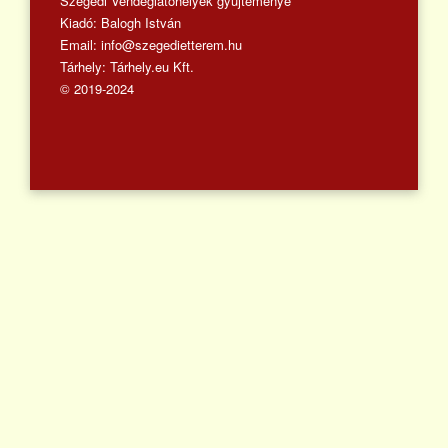
Szegedi Vendéglátóhelyek gyűjteménye
Kiadó: Balogh István
Email: info@szegedietterem.hu
Tárhely: Tárhely.eu Kft.
© 2019-2024