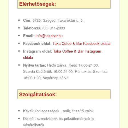
Elérhetőségek:
Cím:
6720, Szeged, Takaréktár u. 5.
Telefon:
06 (30) 311-2003
Email:
info@takabar.hu
Facebook oldal:
Taka Cofee & Bar Facebook oldala
Instagram oldal:
Taka Coffee & Bar Instagram
oldala
Nyitva tartás:
Hétfő zárva, Kedd 17:00-24:00,
Szerda-Csütörtök 16:00-24:00, Péntek és Szombat
16:00-1:00, Vasárnap zárva
Szolgáltatások:
Kávékülönlegességek , teák, frissítő italok
Délelőtt szendvicsek és péksütemények is
vásárolhatók