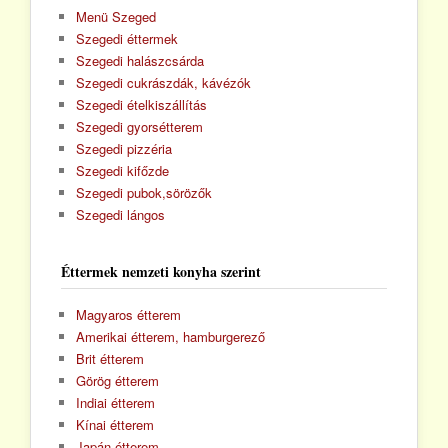
Menü Szeged
Szegedi éttermek
Szegedi halászcsárda
Szegedi cukrászdák, kávézók
Szegedi ételkiszállítás
Szegedi gyorsétterem
Szegedi pizzéria
Szegedi kifőzde
Szegedi pubok,sörözők
Szegedi lángos
Éttermek nemzeti konyha szerint
Magyaros étterem
Amerikai étterem, hamburgerező
Brit étterem
Görög étterem
Indiai étterem
Kínai étterem
Japán étterem