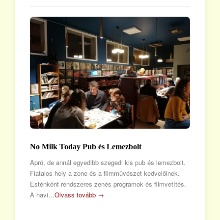
No Milk Today Pub és Lemezbolt
Apró, de annál egyedibb szegedi kis pub és lemezbolt.
Fiatalos hely a zene és a filmművészet kedvelőinek.
Esténként rendszeres zenés programok és filmvetítés.
A havi…
Olvass tovább →