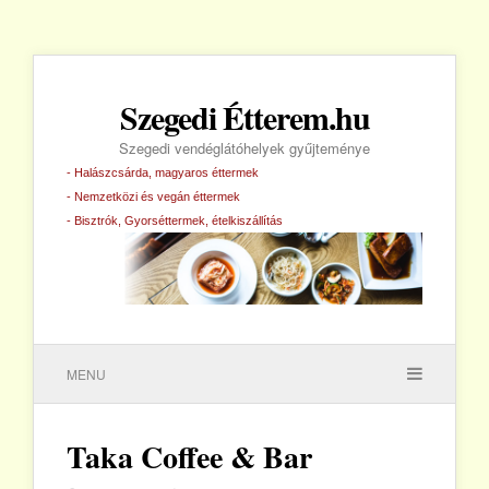
Szegedi Étterem.hu
Szegedi vendéglátóhelyek gyűjteménye
- Halászcsárda, magyaros éttermek
- Nemzetközi és vegán éttermek
- Bisztrók, Gyorséttermek, ételkiszállítás
MENU
Taka Coffee & Bar